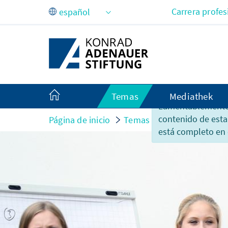
Saltar al contenido principal
Carrera profes
Temas
Mediathek
Lamentablemente,
contenido de esta
Página de inicio
Temas
Gesellschaft und
está completo en 