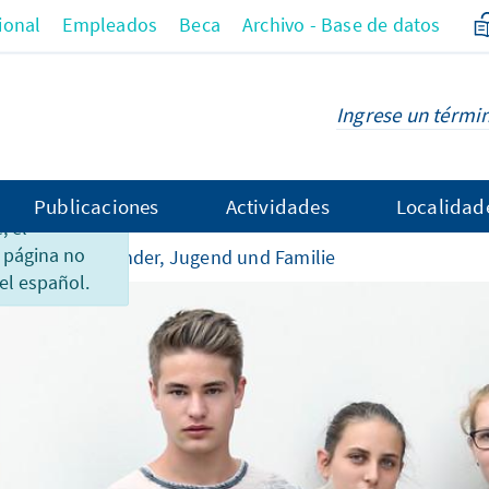
ional
Empleados
Beca
Archivo - Base de datos
Publicaciones
Actividades
Localidad
 el
 página no
 Religion
Kinder, Jugend und Familie
el español.