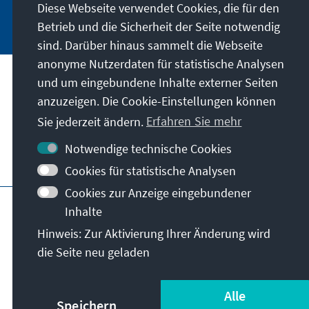
Diese Webseite verwendet Cookies, die für den
Jetzt abonnieren
Betrieb und die Sicherheit der Seite notwendig
sind. Darüber hinaus sammelt die Webseite
anonyme Nutzerdaten für statistische Analysen
und um eingebundene Inhalte externer Seiten
Unser Auftrag
anzuzeigen. Die Cookie-Einstellungen können
Sie jederzeit ändern.
Erfahren Sie mehr
Kontakt
Notwendige technische Cookies
Weitere Angebote der Stiftung
Cookies für statistische Analysen
Cookies zur Anzeige eingebundener
Impressum
Datenschutz
Inhalte
Nutzungsbedingungen
Hinweis: Zur Aktivierung Ihrer Änderung wird
Erklärung zur Barrierefreiheit
Barriere melden
die Seite neu geladen
Sitemap
© Konrad-Adenauer-Stiftung e.V. 2026
Alle
Speichern