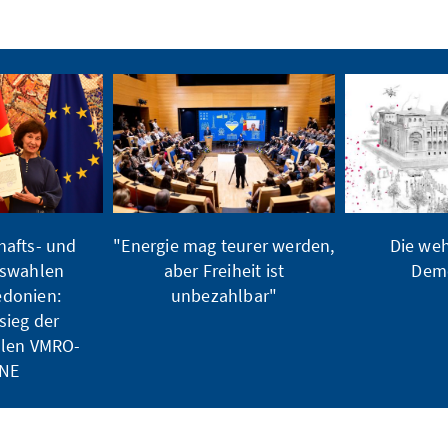
hafts- und
"Energie mag teurer werden,
Die weh
tswahlen
aber Freiheit ist
Demo
donien:
unbezahlbar"
sieg der
llen VMRO-
NE