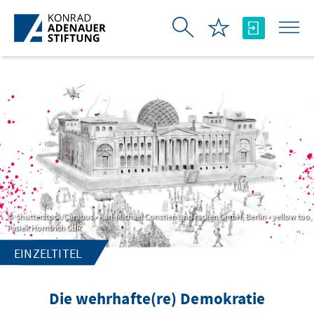
Zum Hauptinhalt springen
shutterstock/Carabus • Karl-Michael Constien und racken GmbH, Berlin • yellow too,
Pasiek Horntrich GbR
EINZELTITEL
Die wehrhafte(re) Demokratie