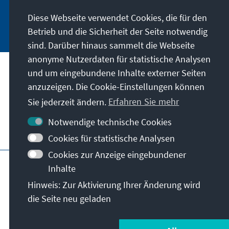
Diese Webseite verwendet Cookies, die für den
Jetzt abonnieren
Betrieb und die Sicherheit der Seite notwendig
sind. Darüber hinaus sammelt die Webseite
anonyme Nutzerdaten für statistische Analysen
und um eingebundene Inhalte externer Seiten
Unser Auftrag
anzuzeigen. Die Cookie-Einstellungen können
Sie jederzeit ändern.
Erfahren Sie mehr
Kontakt
Notwendige technische Cookies
Weitere Angebote der Stiftung
Cookies für statistische Analysen
Cookies zur Anzeige eingebundener
Impressum
Datenschutz
Inhalte
Nutzungsbedingungen
Hinweis: Zur Aktivierung Ihrer Änderung wird
Erklärung zur Barrierefreiheit
Barriere melden
die Seite neu geladen
Sitemap
© Konrad-Adenauer-Stiftung e.V. 2026