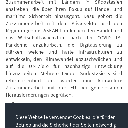
Zusammenarbeit mit Ländern in Südostasien
anstreben, die über ihren Fokus auf Handel und
maritime Sicherheit hinausgeht. Dazu gehört die
Zusammenarbeit mit dem Privatsektor und den
Regierungen der ASEAN-Länder, um den Handel und
das Wirtschaftswachstum nach der COVID 19-
Pandemie anzukurbeln, die Digitalisierung zu
stärken, weiche und harte Infrastrukturen zu
entwickeln, den Klimawandel abzuschwächen und
auf die UN-Ziele für nachhaltige Entwicklung
hinzuarbeiten. Mehrere Länder Südostasiens sind
reformorientiert und würden eine konkretere
Zusammenarbeit mit der EU bei gemeinsamen
Herausforderungen begrüßen.
4. Über die Entwicklungshilfe hinausgehen
Langfristig sollte Europa über eine Geber-
Diese Webseite verwendet Cookies, die für den
Empfänger-Beziehung zu den südostasiatischen
Betrieb und die Sicherheit der Seite notwendig