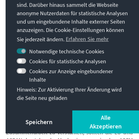
Ländern hinausgehen und für einheitliche
sind. Darüber hinaus sammelt die Webseite
Wettbewerbsbedingungen sorgen. Zu diesem Zweck
anonyme Nutzerdaten für statistische Analysen
sollte der Schwerpunkt auf engeren Handels- und
und um eingebundene Inhalte externer Seiten
Investitionsbeziehungen liegen, wobei man sich zu
anzuzeigen. Die Cookie-Einstellungen können
klaren Grundsätzen in Bezug auf
Sie jederzeit ändern.
Erfahren Sie mehr
Rechtsstaatlichkeit, gute Regierungsführung,
Menschenrechte, Nachhaltigkeit, Offenheit und
Notwendige technische Cookies
Gegenseitigkeit verpflichten sollte. Beide Seiten
Cookies für statistische Analysen
sollten die Errichtung eines Freihandelsabkommens
zwischen den Regionen anstreben, europäische
Cookies zur Anzeige eingebundener
ausländische Direktinvestitionen und den
Inhalte
entsprechenden Rahmen dafür fördern und die
Hinweis: Zur Aktivierung Ihrer Änderung wird
Entwicklungshilfe auslaufen lassen.
die Seite neu geladen
5. Bestehende Kooperationsmechanismen
relevanter gestalten
Alle
Speichern
Um ihre diplomatische und technische
Akzeptieren
Zusammenarbeit zu verstärken, sollten die EU und