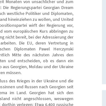
seit Monaten von unsachlicher und zum
d: Die Regierungspartei Georgian Dream
uch westliche Politiker und Diplomaten,
land hineinziehen zu wollen, und United
sitionspartei wirft der Regierung vor,
and vom europäischen Kurs abbringen zu
ng nicht bereit, bei der Adressierung der
beiten. Die EU, deren Vertretung in
schen Diplomaten Pawel Herczynski
htlich Mitte des nächsten Jahres den
rten und entscheiden, ob es dann ein
o aus Georgien, Moldau und der Ukraine
tzen müssen.
fluss des Krieges in der Ukraine und die
ssinnen und Russen nach Georgien seit
hema im Land. Georgien hat sich den
sland nicht angeschlossen, weswegen
t dorthin verlegen: Etwa 6.400 russische