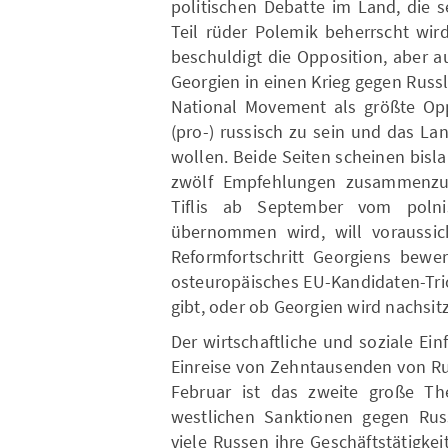
politischen Debatte im Land, die 
Teil rüder Polemik beherrscht wir
beschuldigt die Opposition, aber a
Georgien in einen Krieg gegen Russ
National Movement als größte Oppo
(pro-) russisch zu sein und das L
wollen. Beide Seiten scheinen bisla
zwölf Empfehlungen zusammenzuar
Tiflis ab September vom polni
übernommen wird, will voraussic
Reformfortschritt Georgiens bewe
osteuropäisches EU-Kandidaten-Tri
gibt, oder ob Georgien wird nachsi
Der wirtschaftliche und soziale Ein
Einreise von Zehntausenden von Ru
Februar ist das zweite große T
westlichen Sanktionen gegen Rus
viele Russen ihre Geschäftstätigkei