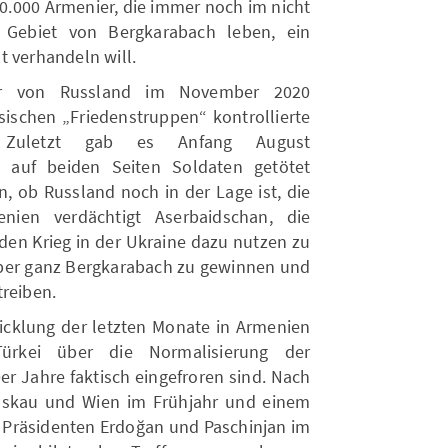
00.000 Armenier, die immer noch im nicht
n Gebiet von Bergkarabach leben, ein
t verhandeln will.
er von Russland im November 2020
sischen „Friedenstruppen“ kontrollierte
g: Zuletzt gab es Anfang August
 auf beiden Seiten Soldaten getötet
, ob Russland noch in der Lage ist, die
nien verdächtigt Aserbaidschan, die
den Krieg in der Ukraine dazu nutzen zu
 über ganz Bergkarabach zu gewinnen und
treiben.
cklung der letzten Monate in Armenien
ürkei über die Normalisierung der
er Jahre faktisch eingefroren sind. Nach
Moskau und Wien im Frühjahr und einem
 Präsidenten Erdoğan und Paschinjan im