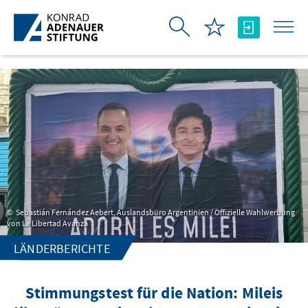
Zum Hauptinhalt springen
Sebastián Fernández Aebert, Auslandsbüro Argentinien / Offizielle Wahlwerbung
von La Libertad Avanza
LÄNDERBERICHTE
Stimmungstest für die Nation: Mileis