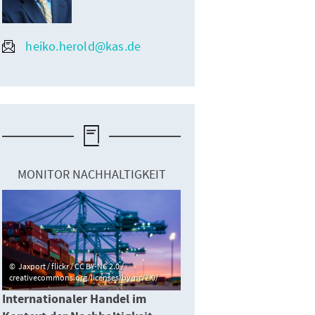
heiko.herold@kas.de
MONITOR NACHHALTIGKEIT
Jaxport / flickr / CC BY-NC 2.0 /
creativecommons.org/licenses/by-nc/2.0/
Internationaler Handel im