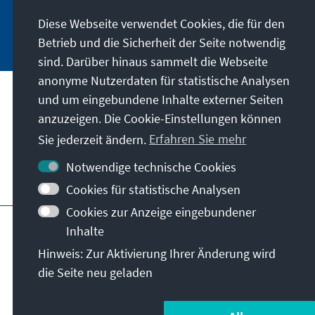
Diese Webseite verwendet Cookies, die für den
Jetzt abonnieren
Betrieb und die Sicherheit der Seite notwendig
sind. Darüber hinaus sammelt die Webseite
anonyme Nutzerdaten für statistische Analysen
und um eingebundene Inhalte externer Seiten
Unser Auftrag
anzuzeigen. Die Cookie-Einstellungen können
Sie jederzeit ändern.
Erfahren Sie mehr
Kontakt
Notwendige technische Cookies
Weitere Angebote der Stiftung
Cookies für statistische Analysen
Cookies zur Anzeige eingebundener
Impressum
Datenschutz
Inhalte
Nutzungsbedingungen
Hinweis: Zur Aktivierung Ihrer Änderung wird
Erklärung zur Barrierefreiheit
Barriere melden
die Seite neu geladen
Sitemap
© Konrad-Adenauer-Stiftung e.V. 2026