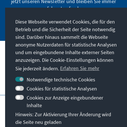
jetzt unseren Newsletter und bleiben Sie immer
auf dem Laufenden.
Diese Webseite verwendet Cookies, die für den
Jetzt abonnieren
Betrieb und die Sicherheit der Seite notwendig
sind. Darüber hinaus sammelt die Webseite
anonyme Nutzerdaten für statistische Analysen
und um eingebundene Inhalte externer Seiten
Unser Auftrag
anzuzeigen. Die Cookie-Einstellungen können
Sie jederzeit ändern.
Erfahren Sie mehr
Kontakt
Notwendige technische Cookies
Weitere Angebote der Stiftung
Cookies für statistische Analysen
Cookies zur Anzeige eingebundener
Impressum
Datenschutz
Inhalte
Nutzungsbedingungen
Hinweis: Zur Aktivierung Ihrer Änderung wird
Erklärung zur Barrierefreiheit
Barriere melden
die Seite neu geladen
Sitemap