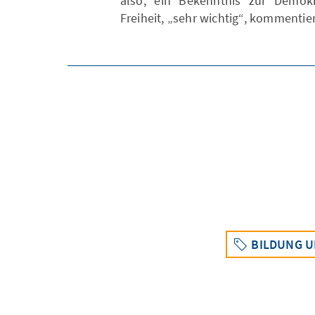
also, ein Bekenntnis zur Demokr
Freiheit, „sehr wichtig“, kommentie
BILDUNG U