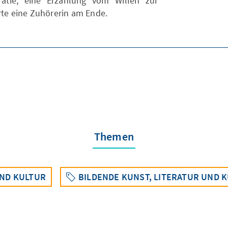
atie, eine Erzählung vom Willen zur
rte eine Zuhörerin am Ende.
Themen
ND KULTUR
BILDENDE KUNST, LITERATUR UND 