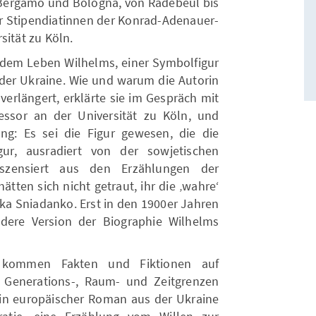
s Bergamo und Bologna, von Radebeul bis
er Stipendiatinnen der Konrad-Adenauer-
sität zu Köln.
dem Leben Wilhelms, einer Symbolfigur
er Ukraine. Wie und warum die Autorin
 verlängert, erklärte sie im Gespräch mit
essor an der Universität zu Köln, und
ung: Es sei die Figur gewesen, die die
ur, ausradiert von der sowjetischen
uszensiert aus den Erzählungen der
ätten sich nicht getraut, ihr die ‚wahre‘
lka Sniadanko. Erst in den 1900er Jahren
ndere Version der Biographie Wilhelms
 kommen Fakten und Fiktionen auf
 Generations-, Raum- und Zeitgrenzen
Ein europäischer Roman aus der Ukraine