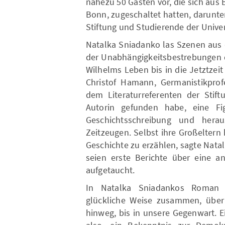
nahezu 50 Gästen vor, die sich au
Bonn, zugeschaltet hatten, darunt
Stiftung und Studierende der Univer
Natalka Sniadanko las Szenen aus 
der Unabhängigkeitsbestrebungen d
Wilhelms Leben bis in die Jetztzeit
Christof Hamann, Germanistikprof
dem Literaturreferenten der Stift
Autorin gefunden habe, eine Fig
Geschichtsschreibung und hera
Zeitzeugen. Selbst ihre Großeltern h
Geschichte zu erzählen, sagte Nata
seien erste Berichte über eine a
aufgetaucht.
In Natalka Sniadankos Roman
glückliche Weise zusammen, über
hinweg, bis in unsere Gegenwart. 