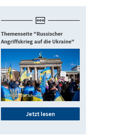
Themenseite "Russischer
Angriffskrieg auf die Ukraine"
K
A
S
IMAGO / Olaf Schuelke
Jetzt lesen
Eva Yakubovska (Vitsche e.V.) und ...