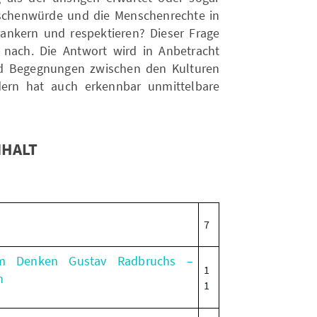
nschenwürde und die Menschenrechte in
rankern und respektieren? Dieser Frage
nach. Die Antwort wird in Anbetracht
nd Begegnungen zwischen den Kulturen
dern hat auch erkennbar unmittelbare
NHALT
7
 im Denken Gustav Radbruchs –
1
n
1