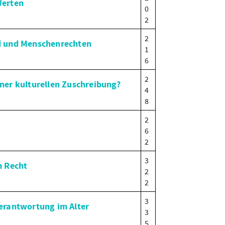
Werten
0
2
2
d und Menschenrechten
1
6
2
ner kulturellen Zuschreibung?
4
8
2
6
2
3
m Recht
2
2
3
erantwortung im Alter
3
5