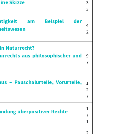
ine Skizze
3
3
tigkeit am Beispiel der
4
heitswesen
2
in Naturrecht?
urrechts aus philosophischer und
9
7
us – Pauschalurteile, Vorurteile,
1
2
7
1
ündung überpositiver Rechte
7
1
2