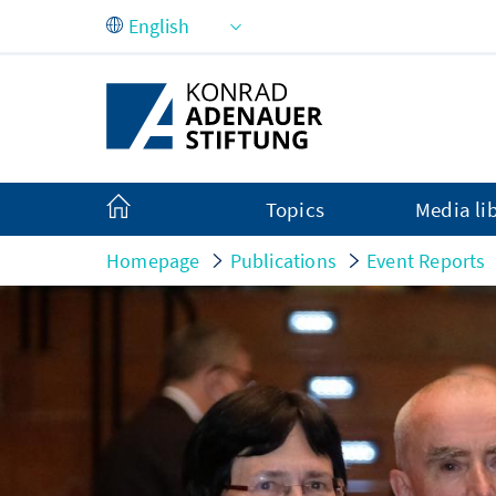
Skip to Main Content
Topics
Media li
Homepage
Publications
Event Reports