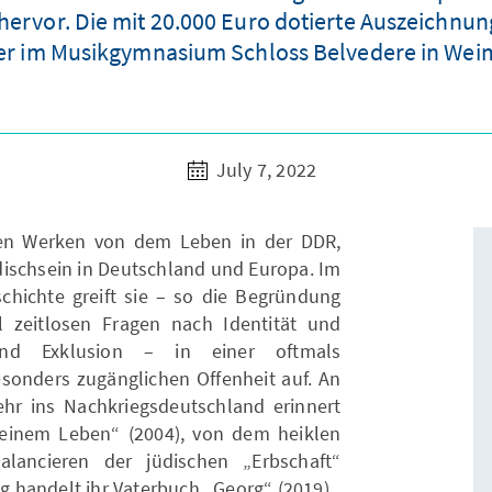
hervor. Die mit 20.000 Euro dotierte Auszeichnun
er im Musikgymnasium Schloss Belvedere in Weim
July 7, 2022
ren Werken von dem Leben in der DDR,
ischsein in Deutschland und Europa. Im
schichte greift sie – so die Begründung
 zeitlosen Fragen nach Identität und
und Exklusion – in einer oftmals
onders zugänglichen Offenheit auf. An
hr ins Nachkriegsdeutschland erinnert
meinem Leben“ (2004), von dem heiklen
ancieren der jüdischen „Erbschaft“
 handelt ihr Vaterbuch „Georg“ (2019).