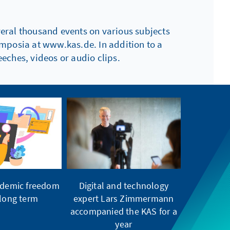
everal thousand events on various subjects
ymposia at www.kas.de. In addition to a
eches, videos or audio clips.
ademic freedom
Digital and technology
 long term
expert Lars Zimmermann
accompanied the KAS for a
year