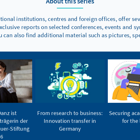
About this series
onal institutions, centres and foreign offices, offer s
xclusive reports on selected conferences, events and s
 can also find additional material such as pictures, spe
anz ist
From research to business:
Securing ac
trägerin der
Innovation transfer in
for the
uer-Stiftung
Germany
26