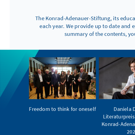
The Konrad-Adenauer-Stiftung, its educati
each year. We provide up to date and e
summary of the contents, you
Freedom to think for oneself
Daniela D
Literaturpreis
Konrad-Adena
20