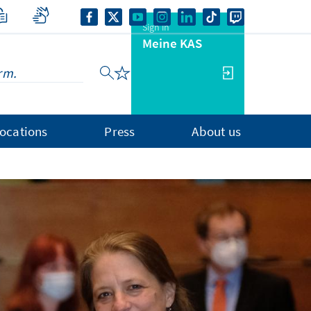
Sign in
Meine KAS
ocations
Press
About us