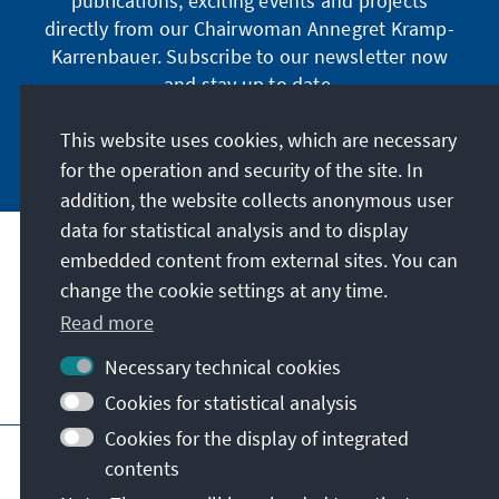
publications, exciting events and projects
directly from our Chairwoman Annegret Kramp-
Karrenbauer. Subscribe to our newsletter now
and stay up to date.
This website uses cookies, which are necessary
Subscribe now
for the operation and security of the site. In
addition, the website collects anonymous user
data for statistical analysis and to display
Our mission
embedded content from external sites. You can
change the cookie settings at any time.
Contact
Read more
Necessary technical cookies
Further offers of the foundation
Cookies for statistical analysis
Cookies for the display of integrated
Imprint
Data protection
Terms of use
contents
Declaration on accessibility