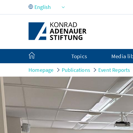
Skip to Main Content
Topics
Media li
Homepage
Publications
Event Reports