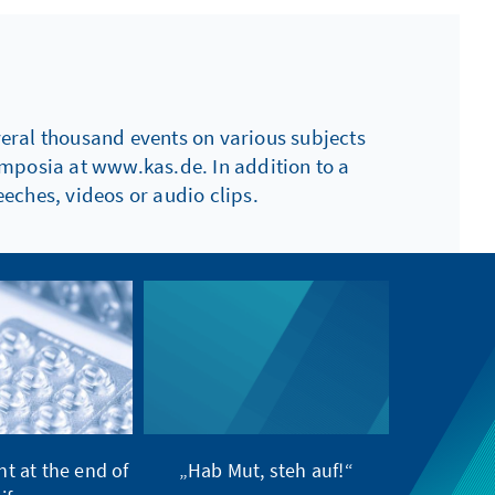
everal thousand events on various subjects
ymposia at www.kas.de. In addition to a
eches, videos or audio clips.
t at the end of
„Hab Mut, steh auf!“