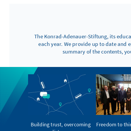
The Konrad-Adenauer-Stiftung, its educati
each year. We provide up to date and e
summary of the contents, you
Building trust, overcoming
Freedom to thin