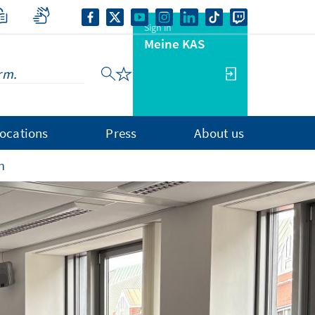
Sign in
Meine KAS
ocations
Press
About us
n