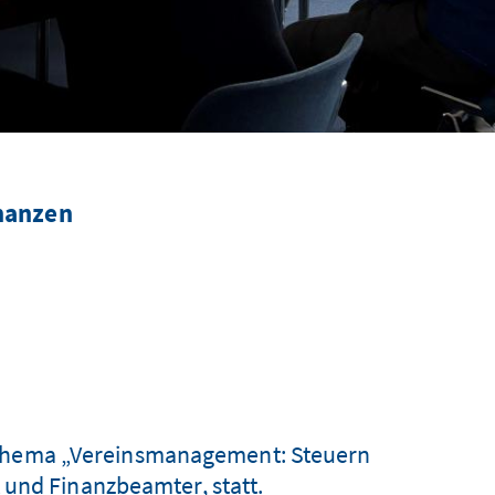
inanzen
 Thema „Vereinsmanagement: Steuern
 und Finanzbeamter, statt.