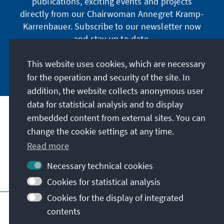
publications, exciting events and projects
directly from our Chairwoman Annegret Kramp-
Karrenbauer. Subscribe to our newsletter now
and stay up to date.
This website uses cookies, which are necessary
Subscribe now
for the operation and security of the site. In
addition, the website collects anonymous user
data for statistical analysis and to display
Our mission
embedded content from external sites. You can
change the cookie settings at any time.
Read more
Contact
Necessary technical cookies
Further offers of the foundation
Cookies for statistical analysis
Cookies for the display of integrated
Imprint
Data protection
Terms of use
contents
Declaration on accessibility