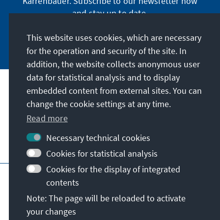
Karrenbauer. Subscribe to our newsletter now
and stay up to date.
This website uses cookies, which are necessary
Subscribe now
for the operation and security of the site. In
addition, the website collects anonymous user
data for statistical analysis and to display
Our mission
embedded content from external sites. You can
change the cookie settings at any time.
Contact
Read more
Necessary technical cookies
Further offers of the foundation
Cookies for statistical analysis
Cookies for the display of integrated
Imprint
Data protection
Terms of use
contents
Declaration on accessibility
Note: The page will be reloaded to activate
Report an accessibility issue
Sitemap
your changes
© Konrad-Adenauer-Stiftung e.V. 2026