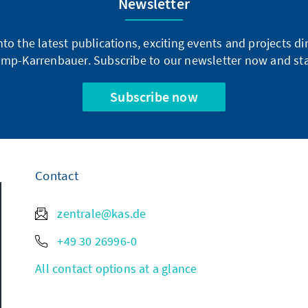
Newsletter
into the latest publications, exciting events and projects 
mp-Karrenbauer. Subscribe to our newsletter now and sta
Subscribe now
Contact
zentrale@kas.de
+49 30 26996-0
All contact options at a glance