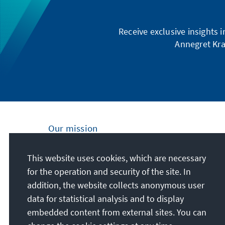
Receive exclusive insights 
Annegret Kra
Our mission
Nationally and internationally, the Konrad
This website uses cookies, which are necessary
Adenauer Foundation is committed to
for the operation and security of the site. In
achieving and maintaining peace, freedom
addition, the website collects anonymous user
and justice through political education. We
data for statistical analysis and to display
promote and preserve free democracy, the
embedded content from external sites. You can
social market economy, and the