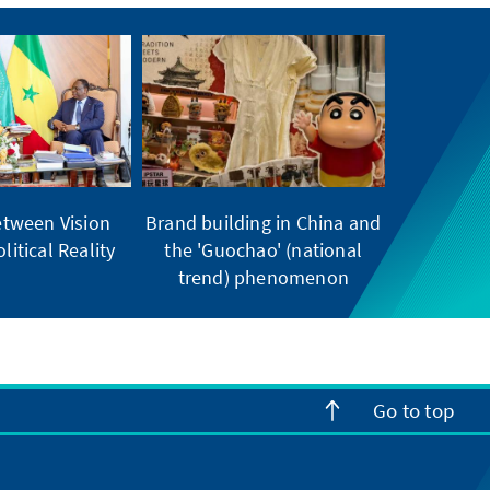
tween Vision
Brand building in China and
litical Reality
the 'Guochao' (national
trend) phenomenon
Go to top