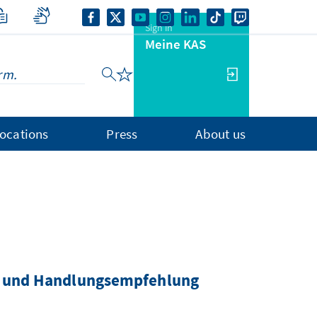
Sign in
Meine KAS
ocations
Press
About us
n und Handlungsempfehlung