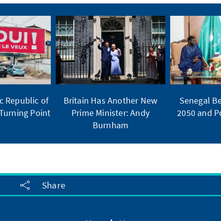
 Republic of
Britain Has Another New
Senegal Be
Turning Point
Prime Minister: Andy
2050 and Po
Burnham
Share