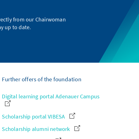
directly from our Chairwoman
y up to date.
Further offers of the foundation
Digital learning portal Adenauer Campus
Scholarship portal VIBESA
Scholarship alumni network