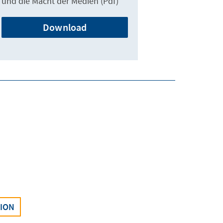
und die Macht der Medien (Pdf)
Download
SION