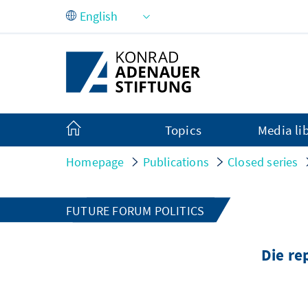
Skip to Main Content
Topics
Media li
Homepage
Publications
Closed series
FUTURE FORUM POLITICS
Die re