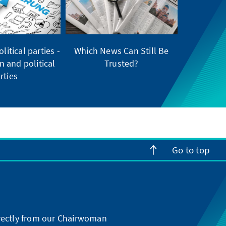
litical parties -
Which News Can Still Be
on and political
Trusted?
rties
Go to top
directly from our Chairwoman