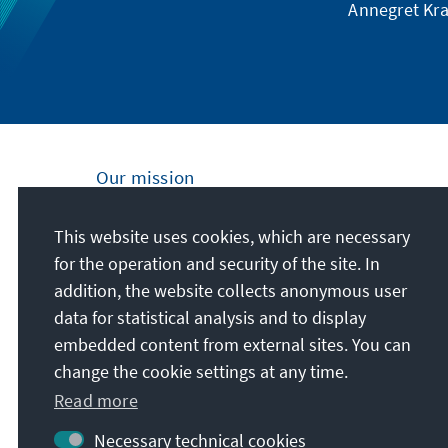
Annegret Kra
Our mission
Nationally and internationally, the Konrad
This website uses cookies, which are necessary
Adenauer Foundation is committed to
for the operation and security of the site. In
achieving and maintaining peace, freedom
addition, the website collects anonymous user
and justice through political education. We
data for statistical analysis and to display
promote and preserve free democracy, the
embedded content from external sites. You can
social market economy, and the
change the cookie settings at any time.
development and consolidation of the value
Read more
consensus.
Necessary technical cookies