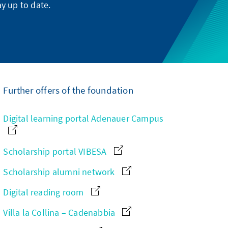
y up to date.
Further offers of the foundation
Digital learning portal Adenauer Campus
Scholarship portal VIBESA
Scholarship alumni network
Digital reading room
Villa la Collina – Cadenabbia