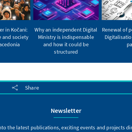
er in Kočani:
Why an independent Digital
Renewal of po
e and society
Ministry is indispensable
Digitalisati
Macedonia
and how it could be
pa
structured
Share
Newsletter
into the latest publications, exciting events and projects 