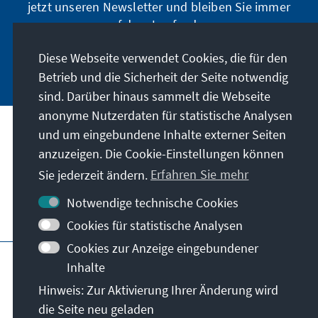
jetzt unseren Newsletter und bleiben Sie immer
auf dem Laufenden.
Diese Webseite verwendet Cookies, die für den
Jetzt abonnieren
Betrieb und die Sicherheit der Seite notwendig
sind. Darüber hinaus sammelt die Webseite
anonyme Nutzerdaten für statistische Analysen
und um eingebundene Inhalte externer Seiten
Unser Auftrag
anzuzeigen. Die Cookie-Einstellungen können
Sie jederzeit ändern.
Erfahren Sie mehr
Kontakt
Notwendige technische Cookies
Weitere Angebote der Stiftung
Cookies für statistische Analysen
Cookies zur Anzeige eingebundener
Impressum
Datenschutz
Inhalte
Nutzungsbedingungen
Hinweis: Zur Aktivierung Ihrer Änderung wird
Erklärung zur Barrierefreiheit
Barriere melden
die Seite neu geladen
Sitemap