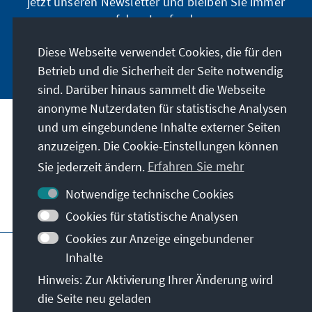
jetzt unseren Newsletter und bleiben Sie immer
auf dem Laufenden.
Diese Webseite verwendet Cookies, die für den
Jetzt abonnieren
Betrieb und die Sicherheit der Seite notwendig
sind. Darüber hinaus sammelt die Webseite
anonyme Nutzerdaten für statistische Analysen
und um eingebundene Inhalte externer Seiten
Unser Auftrag
anzuzeigen. Die Cookie-Einstellungen können
Sie jederzeit ändern.
Erfahren Sie mehr
Kontakt
Notwendige technische Cookies
Weitere Angebote der Stiftung
Cookies für statistische Analysen
Cookies zur Anzeige eingebundener
Impressum
Datenschutz
Inhalte
Nutzungsbedingungen
Hinweis: Zur Aktivierung Ihrer Änderung wird
Erklärung zur Barrierefreiheit
Barriere melden
die Seite neu geladen
Sitemap