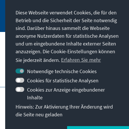
Diese Webseite verwendet Cookies, die für den
Jetzt abonnieren
Betrieb und die Sicherheit der Seite notwendig
sind. Darüber hinaus sammelt die Webseite
anonyme Nutzerdaten für statistische Analysen
und um eingebundene Inhalte externer Seiten
Unser Auftrag
anzuzeigen. Die Cookie-Einstellungen können
Sie jederzeit ändern.
Erfahren Sie mehr
Kontakt
Notwendige technische Cookies
Weitere Angebote der Stiftung
Cookies für statistische Analysen
Cookies zur Anzeige eingebundener
Impressum
Datenschutz
Inhalte
Nutzungsbedingungen
Hinweis: Zur Aktivierung Ihrer Änderung wird
Erklärung zur Barrierefreiheit
Barriere melden
die Seite neu geladen
Sitemap
© Konrad-Adenauer-Stiftung e.V. 2026