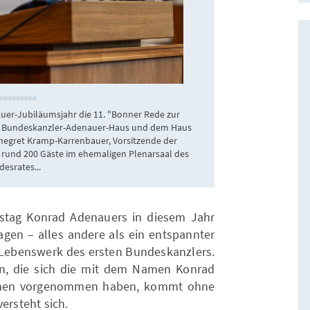
Frank Homann
auer-Jubiläumsjahr die 11. "Bonner Rede zur
... dem Ort, an de
ng Bundeskanzler-Adenauer-Haus und dem Haus
Harald Biermann,
nnegret Kramp-Karrenbauer, Vorsitzende der
e rund 200 Gäste im ehemaligen Plenarsaal des
esrates...
stag Konrad Adenauers in diesem Jahr
agen – alles andere als ein entspannter
Lebenswerk des ersten Bundeskanzlers.
en, die sich die mit dem Namen Konrad
ionen vorgenommen haben, kommt ohne
ersteht sich.