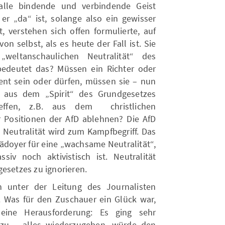
 alle bindende und verbindende Geist
er „da“ ist, solange also ein gewisser
t, verstehen sich offen formulierte, auf
on selbst, als es heute der Fall ist. Sie
eltanschaulichen Neutralität“ des
bedeutet das? Müssen ein Richter oder
rent sein oder dürfen, müssen sie – nun
– aus dem „Spirit“ des Grundgesetzes
reffen, z.B. aus dem christlichen
 Positionen der AfD ablehnen? Die AfD
- Neutralität wird zum Kampfbegriff. Das
lädoyer für eine „wachsame Neutralität“,
iv noch aktivistisch ist. Neutralität
esetzes zu ignorieren.
n unter der Leitung des Journalisten
t. Was für den Zuschauer ein Glück war,
 eine Herausforderung: Es ging sehr
rt zu – alles wiederzugeben, würde den