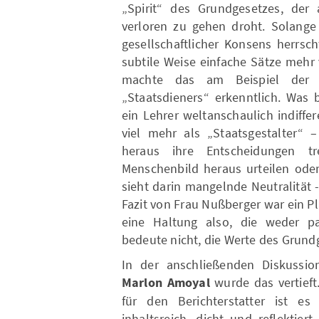
„Spirit“ des Grundgesetzes, der
verloren zu gehen droht. Solange 
gesellschaftlicher Konsens herrsch
subtile Weise einfache Sätze mehr v
machte das am Beispiel der „w
„Staatsdieners“ erkenntlich. Was 
ein Lehrer weltanschaulich indiffe
viel mehr als „Staatsgestalter“ 
heraus ihre Entscheidungen t
Menschenbild heraus urteilen oder
sieht darin mangelnde Neutralität 
Fazit von Frau Nußberger war ein P
eine Haltung also, die weder pass
bedeute nicht, die Werte des Grundg
In der anschließenden Diskussio
Marlon Amoyal
wurde das vertief
für den Berichterstatter ist es
inhaltsreich, dicht und reflektie