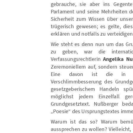
gebrauche, sie aber ins Gegent
Parlament und seine Mehrheiten de
Sicherheit zum Wissen über unser
trügerisch gewesen; es gelte, die
erklären und notfalls zu verteidigen
Wie steht es denn nun um das Gru
zu geben, war die internati
Verfassungsrechtlerin
Angelika Nu
Zeremoniellem auf, sondern steuert
Eine davon ist die in i
Verschlimmbesserung des Grundges
gesetzgeberischem Handeln spü
möglichst jedem Einzelfall g
Grundgesetztext. Nußberger beda
„Poesie“ des Ursprungstextes immer
Warum ist das so? Warum bemüht
aussprechen zu wollen? Vielleicht,