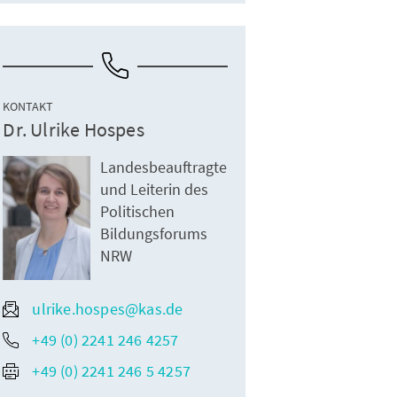
KONTAKT
Dr. Ulrike Hospes
m das Grundgesetz beraten und verabschiedet wurde, wie Prof. Dr.
 Präsident der Stiftung Haus der Geschichte der Bundesrepublik
Landesbeauftragte
Deutschland, in seinem Grußwort betonte.
und Leiterin des
Politischen
Bildungsforums
NRW
ulrike.hospes@kas.de
+49 (0) 2241 246 4257
+49 (0) 2241 246 5 4257