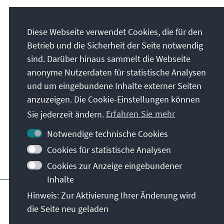
Unser Auftrag
Diese Webseite verwendet Cookies, die für den
Die Konrad-Adenauer-Stiftung setzt sich
Betrieb und die Sicherheit der Seite notwendig
national und international durch politische
sind. Darüber hinaus sammelt die Webseite
Bildung für Frieden, Freiheit und
anonyme Nutzerdaten für statistische Analysen
Gerechtigkeit ein. Wir fördern und bewahren
und um eingebundene Inhalte externer Seiten
freiheitliche Demokratie, die Soziale
anzuzeigen. Die Cookie-Einstellungen können
Marktwirtschaft und die Entwicklung und
Sie jederzeit ändern.
Erfahren Sie mehr
Festigung des Wertekonsenses.
Notwendige technische Cookies
Unser Auftrag
Cookies für statistische Analysen
Cookies zur Anzeige eingebundener
Inhalte
Impressum
Datenschutz
Nutzungsbedin
Hinweis: Zur Aktivierung Ihrer Änderung wird
die Seite neu geladen