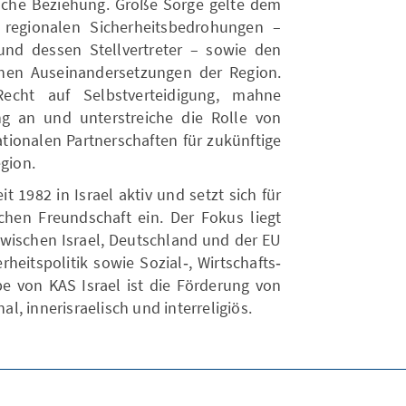
sche Beziehung. Große Sorge gelte dem
regionalen Sicherheitsbedrohungen –
nd dessen Stellvertreter – sowie den
chen Auseinandersetzungen der Region.
Recht auf Selbstverteidigung, mahne
g an und unterstreiche die Rolle von
nationalen Partnerschaften für zukünftige
egion.
t 1982 in Israel aktiv und setzt sich für
schen Freundschaft ein. Der Fokus liegt
ischen Israel, Deutschland und der EU
heitspolitik sowie Sozial‑, Wirtschafts‑
be von KAS Israel ist die Förderung von
nal, innerisraelisch und interreligiös.