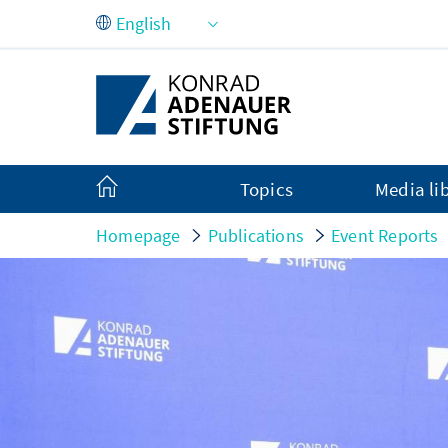
Skip to Main Content
Topics
Media li
Homepage
Publications
Event Reports