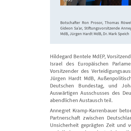
KAS
Botschafter Ron Prosor, Thomas Röwek
Gideon Sa’ar, Stiftungsvorsitzende An
MdB, Jürgen Hardt MdB, Dr. Mark Speich
Hildegard Bentele MdEP, Vorsitzend
Israel des Europäischen Parla
Vorsitzender des Verteidigungsau
Jürgen Hardt MdB, Außenpolitisc
Deutschen Bundestag, und Joh
Auswärtigen Ausschusses des De
abendlichen Austausch teil.
Annegret Kramp-Karrenbauer beton
Partnerschaft zwischen Deutschla
Unsicherheit geprägten Zeit und 