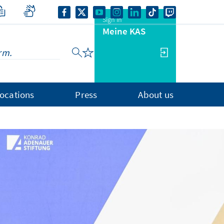
Sign in
Meine KAS
ocations
Press
About us