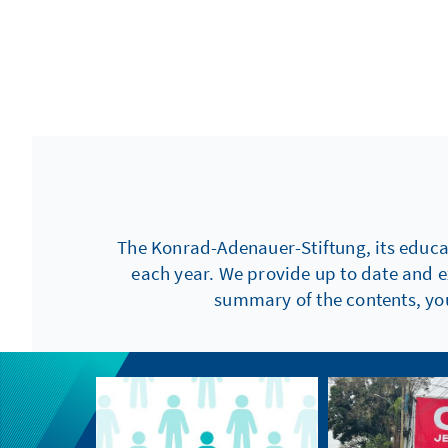
The Konrad-Adenauer-Stiftung, its educati
each year. We provide up to date and e
summary of the contents, you