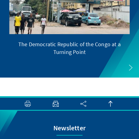
The Democratic Republic of the Congo at a
F
Turning Point
Newsletter