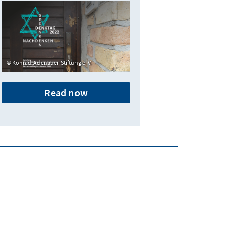
Konrad-Adenauer-Stiftung e. V.
Read now