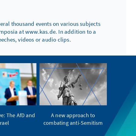
everal thousand events on various subjects
ymposia at www.kas.de. In addition to a
eches, videos or audio clips.
ve: The AfD and
A new approach to
srael
combating anti-Semitism