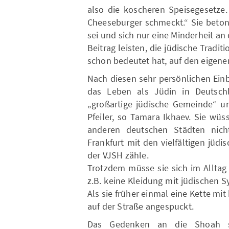
also die koscheren Speisegesetze.
Cheeseburger schmeckt.“ Sie beton
sei und sich nur eine Minderheit an
Beitrag leisten, die jüdische Tradi
schon bedeutet hat, auf den eigenen
Nach diesen sehr persönlichen Einb
das Leben als Jüdin in Deutschl
„großartige jüdische Gemeinde“ un
Pfeiler, so Tamara Ikhaev. Sie wüs
anderen deutschen Städten nicht
Frankfurt mit den vielfältigen jüd
der VJSH zähle.
Trotzdem müsse sie sich im Alltag l
z.B. keine Kleidung mit jüdischen 
Als sie früher einmal eine Kette mi
auf der Straße angespuckt.
Das Gedenken an die Shoah spi