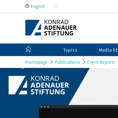
Skip to Main Content
Topics
Media li
Homepage
Publications
Event Reports