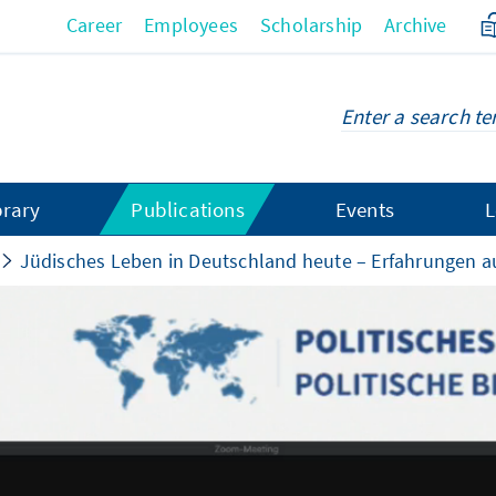
Career
Employees
Scholarship
Archive
brary
Publications
Events
L
Jüdisches Leben in Deutschland heute – Erfahrungen a