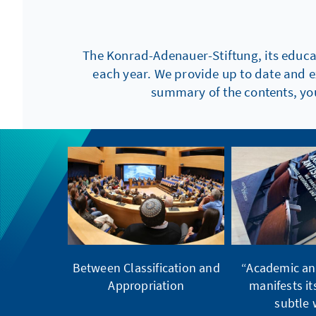
The Konrad-Adenauer-Stiftung, its educati
each year. We provide up to date and e
summary of the contents, you
Between Classification and
“Academic an
Appropriation
manifests its
subtle 