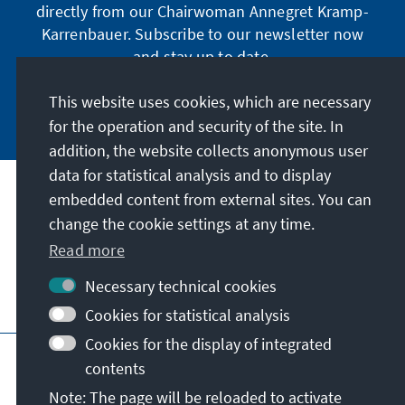
directly from our Chairwoman Annegret Kramp-
Karrenbauer. Subscribe to our newsletter now
and stay up to date.
This website uses cookies, which are necessary
Subscribe now
for the operation and security of the site. In
addition, the website collects anonymous user
data for statistical analysis and to display
Our mission
embedded content from external sites. You can
change the cookie settings at any time.
Read more
Contact
Necessary technical cookies
Further offers of the foundation
Cookies for statistical analysis
Cookies for the display of integrated
Imprint
Data protection
Terms of use
contents
Declaration on accessibility
Note: The page will be reloaded to activate
Report an accessibility issue
Sitemap