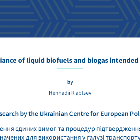
ance of liquid biofuels and biogas intended 
by
Hennadii Riabtsev
search by the Ukrainian Centre for European Pol
ення єдиних вимог та процедур підтвердження 
значених для використання у галузі транспорт