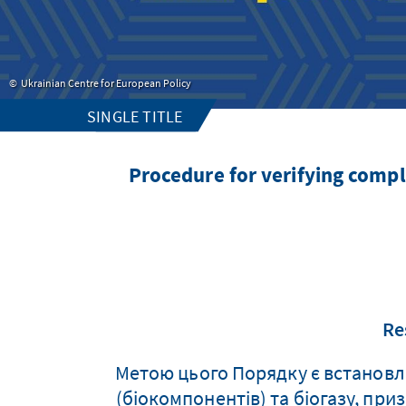
Ukrainian Centre for European Policy
SINGLE TITLE
Procedure for verifying compli
Re
Метою цього Порядку є встановл
(біокомпонентів) та біогазу, при