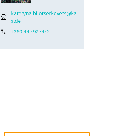
kateryna.bilotserkovets@ka
s.de
+380 44 4927443