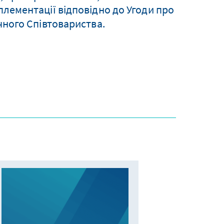
лементації відповідно до Угоди про
чного Співтовариства.