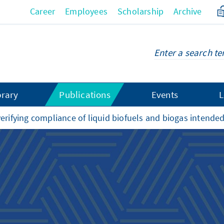
Career
Employees
Scholarship
Archive
brary
Publications
Events
L
erifying compliance of liquid biofuels and biogas intended