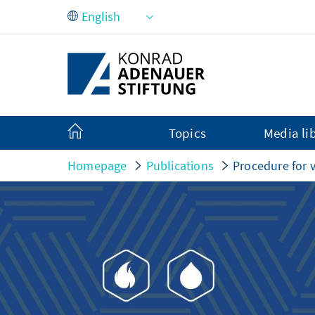
Skip to Main Content
Topics
Media li
Homepage
Publications
Procedure for v