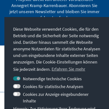
Annegret Kramp-Karrenbauer. Abonnieren Sie
jetzt unseren Newsletter und bleiben Sie immer
auf dem Laufenden.
Diese Webseite verwendet Cookies, die für den
Jetzt abonnieren
Betrieb und die Sicherheit der Seite notwendig
sind. Darüber hinaus sammelt die Webseite
anonyme Nutzerdaten für statistische Analysen
und um eingebundene Inhalte externer Seiten
Unser Auftrag
anzuzeigen. Die Cookie-Einstellungen können
Sie jederzeit ändern.
Erfahren Sie mehr
Kontakt
Notwendige technische Cookies
Weitere Angebote der Stiftung
Cookies für statistische Analysen
Cookies zur Anzeige eingebundener
Impressum
Datenschutz
Inhalte
Nutzungsbedingungen
Hinweis: Zur Aktivierung Ihrer Änderung wird