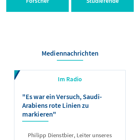
Forscher
Studierende
Mediennachrichten
Im Radio
"Es war ein Versuch, Saudi-
"
Arabiens rote Linien zu
D
markieren"
m
z
Philipp Dienstbier, Leiter unseres