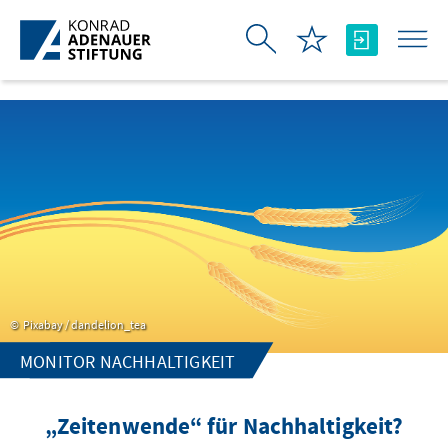
Zum Hauptinhalt springen
Pixabay / dandelion_tea
MONITOR NACHHALTIGKEIT
„Zeitenwende“ für Nachhaltigkeit?