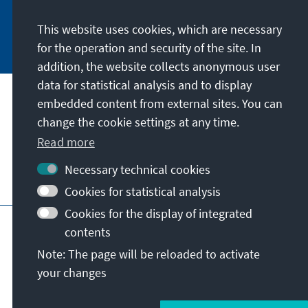
This website uses cookies, which are necessary
Subscribe now
for the operation and security of the site. In
addition, the website collects anonymous user
data for statistical analysis and to display
Our mission
embedded content from external sites. You can
change the cookie settings at any time.
Contact
Read more
Necessary technical cookies
Further offers of the foundation
Cookies for statistical analysis
Cookies for the display of integrated
Imprint
Data protection
Terms of use
contents
Declaration on accessibility
Note: The page will be reloaded to activate
Report an accessibility issue
Sitemap
your changes
© Konrad-Adenauer-Stiftung e.V. 2026