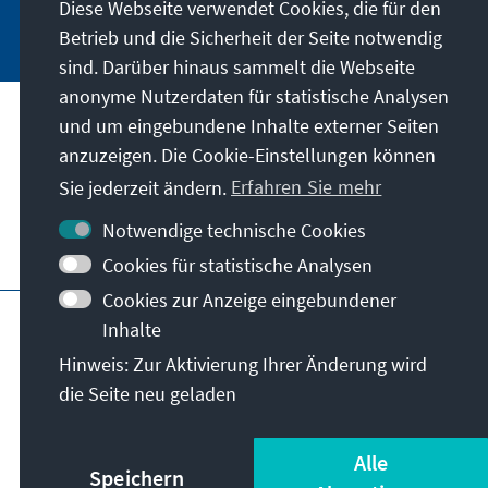
Diese Webseite verwendet Cookies, die für den
Jetzt abonnieren
Betrieb und die Sicherheit der Seite notwendig
sind. Darüber hinaus sammelt die Webseite
anonyme Nutzerdaten für statistische Analysen
und um eingebundene Inhalte externer Seiten
Unser Auftrag
anzuzeigen. Die Cookie-Einstellungen können
Sie jederzeit ändern.
Erfahren Sie mehr
Kontakt
Notwendige technische Cookies
Weitere Angebote der Stiftung
Cookies für statistische Analysen
Cookies zur Anzeige eingebundener
Impressum
Datenschutz
Inhalte
Nutzungsbedingungen
Hinweis: Zur Aktivierung Ihrer Änderung wird
Erklärung zur Barrierefreiheit
Barriere melden
die Seite neu geladen
Sitemap
© Konrad-Adenauer-Stiftung e.V. 2026
Alle
Speichern