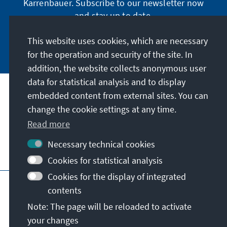
Karrenbauer. Subscribe to our newsletter now
and stay up to date.
This website uses cookies, which are necessary
Subscribe now
for the operation and security of the site. In
addition, the website collects anonymous user
data for statistical analysis and to display
Our mission
embedded content from external sites. You can
change the cookie settings at any time.
Contact
Read more
Necessary technical cookies
Further offers of the foundation
Cookies for statistical analysis
Cookies for the display of integrated
Imprint
Data protection
Terms of use
contents
Declaration on accessibility
Note: The page will be reloaded to activate
Report an accessibility issue
Sitemap
your changes
© Konrad-Adenauer-Stiftung e.V. 2026