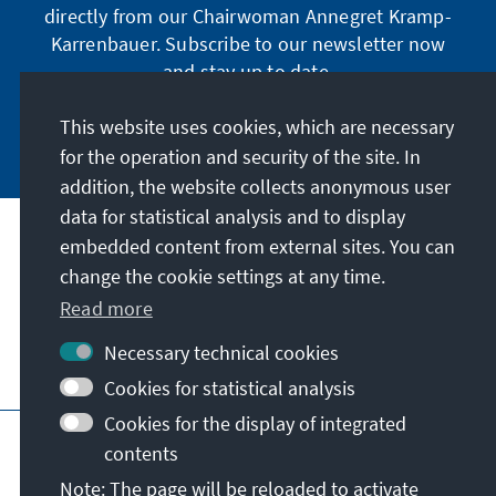
directly from our Chairwoman Annegret Kramp-
Karrenbauer. Subscribe to our newsletter now
and stay up to date.
This website uses cookies, which are necessary
Subscribe now
for the operation and security of the site. In
addition, the website collects anonymous user
data for statistical analysis and to display
Our mission
embedded content from external sites. You can
change the cookie settings at any time.
Contact
Read more
Necessary technical cookies
Further offers of the foundation
Cookies for statistical analysis
Cookies for the display of integrated
Imprint
Data protection
Terms of use
contents
Declaration on accessibility
Note: The page will be reloaded to activate
Report an accessibility issue
Sitemap