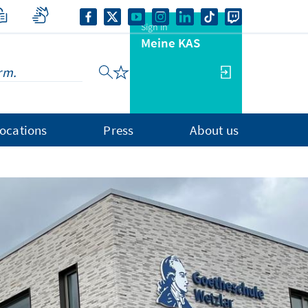
Sign in
Meine KAS
ocations
Press
About us