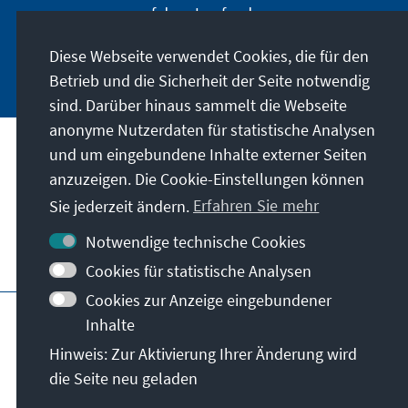
auf dem Laufenden.
Diese Webseite verwendet Cookies, die für den
Jetzt abonnieren
Betrieb und die Sicherheit der Seite notwendig
sind. Darüber hinaus sammelt die Webseite
anonyme Nutzerdaten für statistische Analysen
und um eingebundene Inhalte externer Seiten
Unser Auftrag
anzuzeigen. Die Cookie-Einstellungen können
Sie jederzeit ändern.
Erfahren Sie mehr
Kontakt
Notwendige technische Cookies
Weitere Angebote der Stiftung
Cookies für statistische Analysen
Cookies zur Anzeige eingebundener
Impressum
Datenschutz
Inhalte
Nutzungsbedingungen
Hinweis: Zur Aktivierung Ihrer Änderung wird
Erklärung zur Barrierefreiheit
Barriere melden
die Seite neu geladen
Sitemap