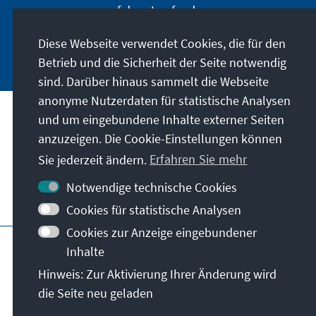
auf dem Laufenden.
Diese Webseite verwendet Cookies, die für den
Jetzt abonnieren
Betrieb und die Sicherheit der Seite notwendig
sind. Darüber hinaus sammelt die Webseite
anonyme Nutzerdaten für statistische Analysen
und um eingebundene Inhalte externer Seiten
Unser Auftrag
anzuzeigen. Die Cookie-Einstellungen können
Sie jederzeit ändern.
Erfahren Sie mehr
Kontakt
Notwendige technische Cookies
Weitere Angebote der Stiftung
Cookies für statistische Analysen
Cookies zur Anzeige eingebundener
Impressum
Datenschutz
Inhalte
Nutzungsbedingungen
Hinweis: Zur Aktivierung Ihrer Änderung wird
Erklärung zur Barrierefreiheit
Barriere melden
die Seite neu geladen
Sitemap